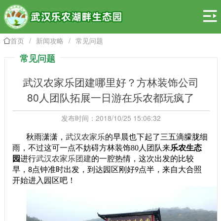

首页
/
新闻攻略
/
常见问题

常见问题
武汉农家乐团建哪里好？方林装饰公司
80人团队拓展一日游在乐农都玩疯了
发布时间：2018/10/25 15:06:32
秋雨潇潇，
武汉农家乐
的早晨也下起了三五滴朦胧细
雨，不过这可一点不妨碍方林装饰80人团队来
乐农生态
园
进行
武汉农家乐团建
的一腔热情，这次出发的比较
早，
点钟准时出发，到达园区刚好
点半，来自大合照
8
9
开始进入园区吧！