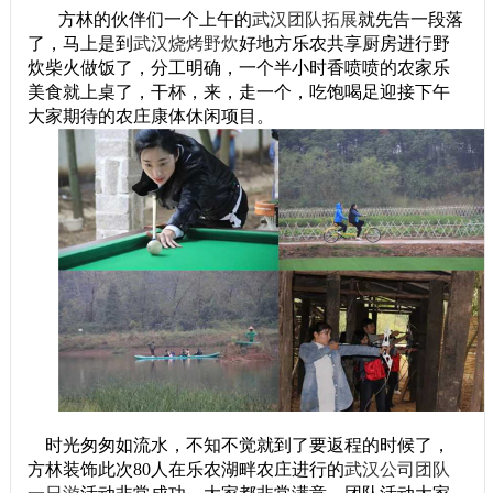
方林的伙伴们一个上午的
武汉团队拓展
就先告一段落
了，马上是到
武汉烧烤野炊
好地方乐农共享厨房进行野
炊柴火做饭了，分工明确，一个半小时香喷喷的农家乐
美食就上桌了，干杯，来，走一个，吃饱喝足迎接下午
大家期待的农庄康体休闲项目。
时光匆匆如流水，不知不觉就到了要返程的时候了，
方林装饰此次80人在乐农湖畔农庄进行的
武汉公司团队