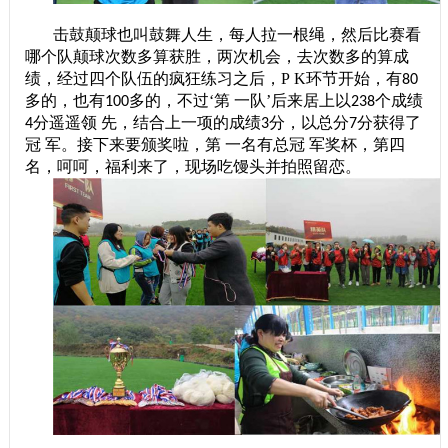
击鼓颠球也叫鼓舞人生，每人拉一根绳，然后比赛看
哪个队颠球次数多算获胜，两次机会，去次数多的算成
绩，经过四个队伍的疯狂练习之后，P K环节开始，有
80
多的，也有
多的，不过‘第 一队’后来居上以
个成绩
100
238
分遥遥领 先，结合上一项的成绩
分，以总分
分获得了
4
3
7
冠 军。接下来要颁奖啦，第 一名有总冠 军奖杯，第四
名，呵呵，福利来了，现场吃馒头并拍照留恋。