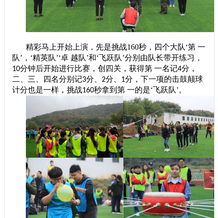
精彩马上开始上演，先是挑战160秒，四个大队‘第 一
队’，‘精英队’‘卓 越队’和‘飞跃队’分别由队长带开练习，
分钟后开始进行比赛，创四关，获得第 一名记
分，
10
4
二、三、四名分别记
分、
分、
分，下一项的击鼓颠球
3
2
1
计分也是一样，挑战
秒拿到第 一的是‘飞跃队’。
160