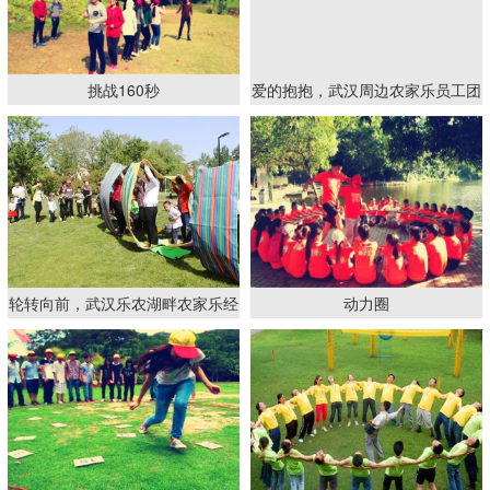
挑战160秒
爱的抱抱，武汉周边农家乐员工团
队拓展必不可少的经典游戏
轮转向前，武汉乐农湖畔农家乐经
动力圈
典团建拓展项目