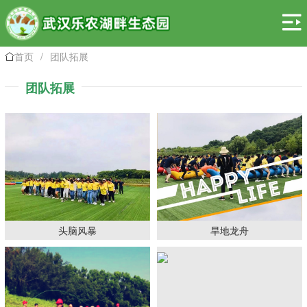

首页
/
团队拓展

团队拓展
头脑风暴
旱地龙舟