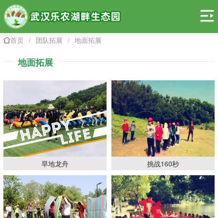

首页
/
团队拓展
/
地面拓展

地面拓展
旱地龙舟
挑战160秒