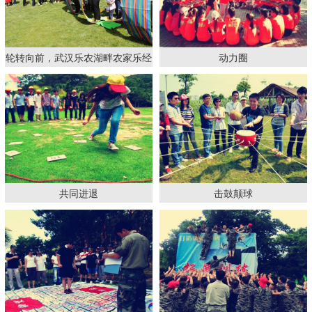
轮转向前，武汉乐农湖畔农家乐经
动力圈
典团建拓展项目
共同进退
击鼓颠球