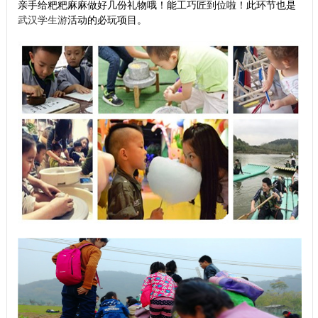
亲手给粑粑麻麻
做
好几份礼物哦！能工巧匠到位啦！此环节也是
武汉学生游
活动的必玩项目。