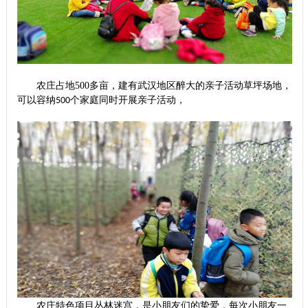
农庄占地
500
多亩，建有武汉地区醉大的亲子活动草坪场地，
可以容纳
个家庭同时开展亲子活动，
500
农庄特色项目丛林迷宫，是小朋友们的挚爱，每次小朋友一