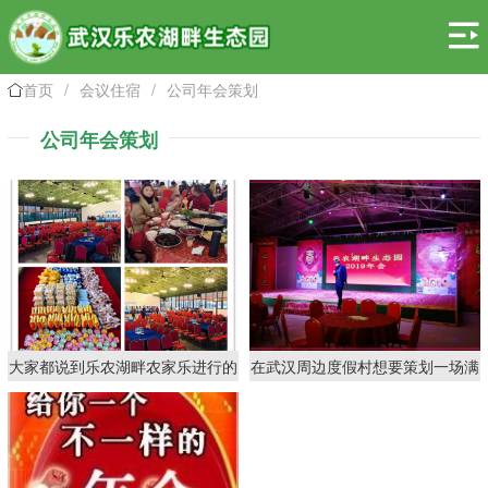

首页
/
会议住宿
/
公司年会策划

公司年会策划
大家都说到乐农湖畔农家乐进行的
在武汉周边度假村想要策划一场满
武汉公司年会很有意义
意的公司年会需要注意六大环节