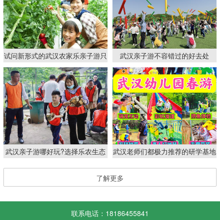
试问新形式的武汉农家乐亲子游只
武汉亲子游不容错过的好去处
能采摘吗？乐农湖畔有不…
武汉亲子游哪好玩?选择乐农生态
武汉老师们都极力推荐的研学基地
园亲子游的四大理由
武汉亲子游一日攻略
了解更多
联系电话：18186455841