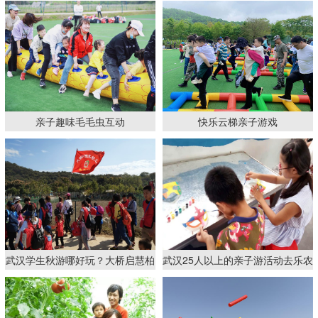
亲子趣味毛毛虫互动
快乐云梯亲子游戏
武汉学生秋游哪好玩？大桥启慧柏
武汉25人以上的亲子游活动去乐农
木幼儿园300人农家乐亲…
湖畔农家乐体验传统DIY…