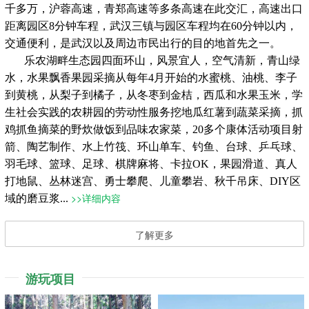
千多万，沪蓉高速，青郑高速等多条高速在此交汇，高速出口
距离园区8分钟车程，武汉三镇与园区车程均在60分钟以内，
交通便利，是武汉以及周边市民出行的目的地首先之一。
乐农湖畔生态园四面环山，风景宜人，空气清新，青山绿
水，水果飘香果园采摘从每年4月开始的水蜜桃、油桃、李子
到黄桃，从梨子到橘子，从冬枣到金桔，西瓜和水果玉米，学
生社会实践的农耕园的劳动性服务挖地瓜红薯到蔬菜采摘，抓
鸡抓鱼摘菜的野炊做饭到品味农家菜，20多个康体活动项目射
箭、陶艺制作、水上竹筏、环山单车、钓鱼、台球、乒乓球、
羽毛球、篮球、足球、棋牌麻将、卡拉OK，果园滑道、真人
打地鼠、丛林迷宫、勇士攀爬、儿童攀岩、秋千吊床、DIY区
>>详细内容
域的磨豆浆...
了解更多
游玩项目