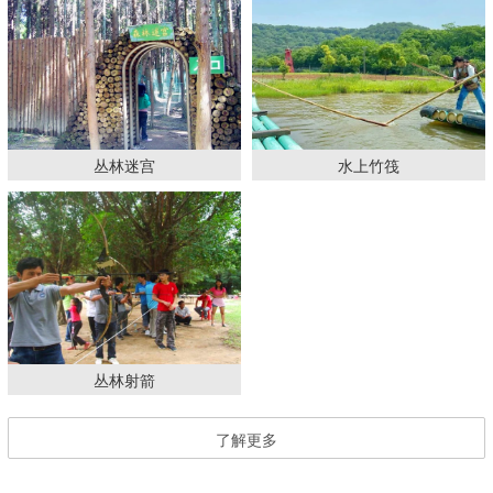
丛林迷宫
水上竹筏
丛林射箭
了解更多